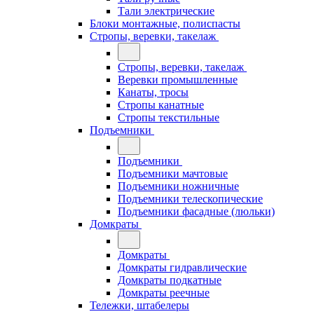
Тали электрические
Блоки монтажные, полиспасты
Стропы, веревки, такелаж
Стропы, веревки, такелаж
Веревки промышленные
Канаты, тросы
Стропы канатные
Стропы текстильные
Подъемники
Подъемники
Подъемники мачтовые
Подъемники ножничные
Подъемники телескопические
Подъемники фасадные (люльки)
Домкраты
Домкраты
Домкраты гидравлические
Домкраты подкатные
Домкраты реечные
Тележки, штабелеры