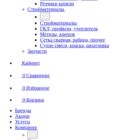
Резчики кровли
Стройматериалы
Стройматериалы
ГКЛ, профили, утеплитель
Метизы, крепеж
Сетка сварная, рабица, прочее
Сухие смеси, краска, шпатлевка
Запчасти
Кабинет
0
Сравнение
0
Избранное
0
Корзина
Бренды
Акции
Услуги
Компания