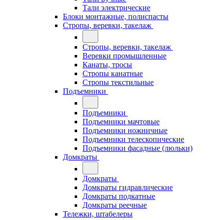
Тали электрические
Блоки монтажные, полиспасты
Стропы, веревки, такелаж
Стропы, веревки, такелаж
Веревки промышленные
Канаты, тросы
Стропы канатные
Стропы текстильные
Подъемники
Подъемники
Подъемники мачтовые
Подъемники ножничные
Подъемники телескопические
Подъемники фасадные (люльки)
Домкраты
Домкраты
Домкраты гидравлические
Домкраты подкатные
Домкраты реечные
Тележки, штабелеры