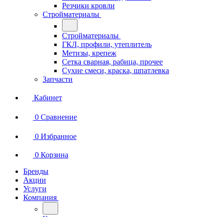
Резчики кровли
Стройматериалы
Стройматериалы
ГКЛ, профили, утеплитель
Метизы, крепеж
Сетка сварная, рабица, прочее
Сухие смеси, краска, шпатлевка
Запчасти
Кабинет
0
Сравнение
0
Избранное
0
Корзина
Бренды
Акции
Услуги
Компания