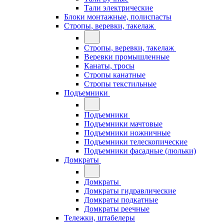
Тали электрические
Блоки монтажные, полиспасты
Стропы, веревки, такелаж
Стропы, веревки, такелаж
Веревки промышленные
Канаты, тросы
Стропы канатные
Стропы текстильные
Подъемники
Подъемники
Подъемники мачтовые
Подъемники ножничные
Подъемники телескопические
Подъемники фасадные (люльки)
Домкраты
Домкраты
Домкраты гидравлические
Домкраты подкатные
Домкраты реечные
Тележки, штабелеры