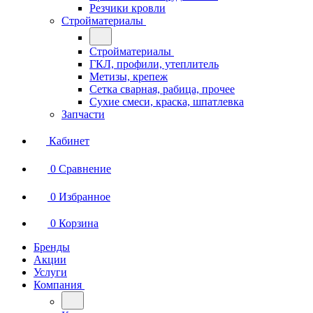
Резчики кровли
Стройматериалы
Стройматериалы
ГКЛ, профили, утеплитель
Метизы, крепеж
Сетка сварная, рабица, прочее
Сухие смеси, краска, шпатлевка
Запчасти
Кабинет
0
Сравнение
0
Избранное
0
Корзина
Бренды
Акции
Услуги
Компания