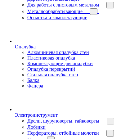
Для работы с листовым металлом
Металлообрабатывающие
Оснастка и комплектующие
Опалубка
Алюминиевая опалубка стен
Пластиковая опалубка
Комплектующие для опалубки
Опалубка перекрытий
Стальная опалубка стен
Балка
Фанера
Электроинструмент
Дрели, шуруповерты, гайковерты
Лобзики
Перфораторы, отбойные молотки