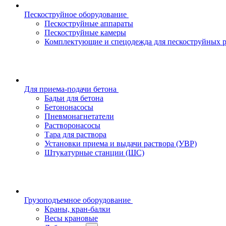
Пескоструйное оборудование
Пескоструйные аппараты
Пескоструйные камеры
Комплектующие и спецодежда для пескоструйных р
Для приема-подачи бетона
Бадьи для бетона
Бетононасосы
Пневмонагнетатели
Растворонасосы
Тара для раствора
Установки приема и выдачи раствора (УВР)
Штукатурные станции (ШС)
Грузоподъемное оборудование
Краны, кран-балки
Весы крановые