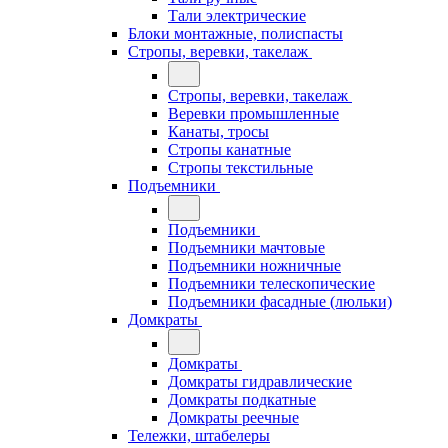
Тали электрические
Блоки монтажные, полиспасты
Стропы, веревки, такелаж
Стропы, веревки, такелаж
Веревки промышленные
Канаты, тросы
Стропы канатные
Стропы текстильные
Подъемники
Подъемники
Подъемники мачтовые
Подъемники ножничные
Подъемники телескопические
Подъемники фасадные (люльки)
Домкраты
Домкраты
Домкраты гидравлические
Домкраты подкатные
Домкраты реечные
Тележки, штабелеры