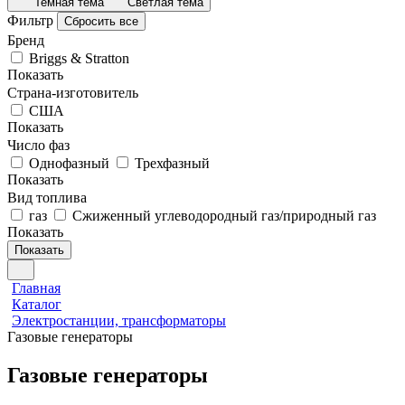
Темная тема
Светлая тема
Фильтр
Сбросить все
Бренд
Briggs & Stratton
Показать
Страна-изготовитель
США
Показать
Число фаз
Однофазный
Трехфазный
Показать
Вид топлива
газ
Сжиженный углеводородный газ/природный газ
Показать
Показать
Главная
Каталог
Электростанции, трансформаторы
Газовые генераторы
Газовые генераторы