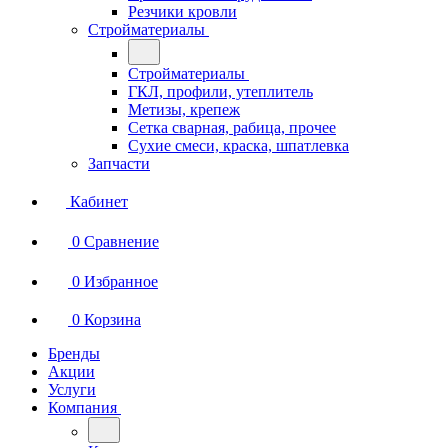
Резчики кровли
Стройматериалы
Стройматериалы
ГКЛ, профили, утеплитель
Метизы, крепеж
Сетка сварная, рабица, прочее
Сухие смеси, краска, шпатлевка
Запчасти
Кабинет
0
Сравнение
0
Избранное
0
Корзина
Бренды
Акции
Услуги
Компания